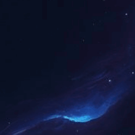
PC+GF材料材料，更坚固，轻巧，适用于薄
韧性聚碳酸酯提供尺寸和温度稳定性。 扩展