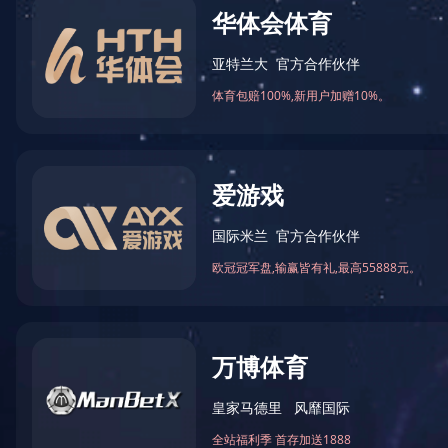
件。 韧性聚碳酸酯提供尺寸和温度稳定性。
PC+GF材料材料，更坚固，轻巧，适用于薄
韧性聚碳酸酯提供尺寸和温度稳定性。 扩展
上一个：PC+GF键盘
请与我们的专家取得