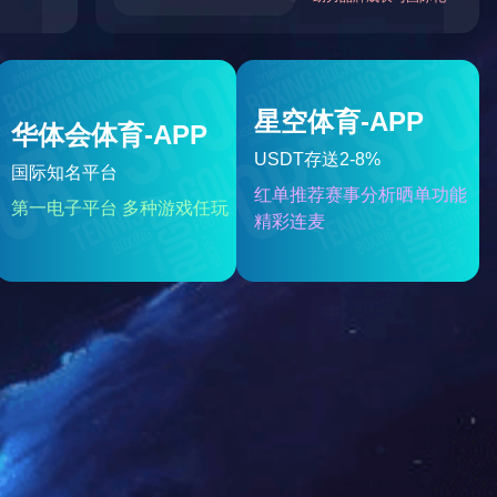
研发中心
方网站
研发实力
方网站
研发资质