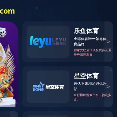
品市场
新闻动态
研发中心
人才招聘
联系我们
了该材料如何用于直接包覆成型的轻质夹层零