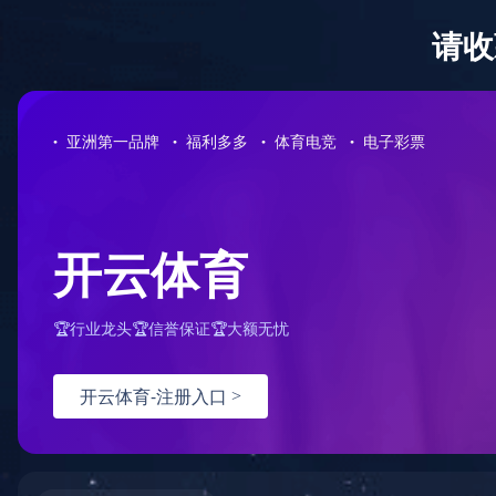
开云体育平台官方网站
开云体
PC+GF(防火）平板
PC+GF材料材料，更坚固，轻巧，适用于